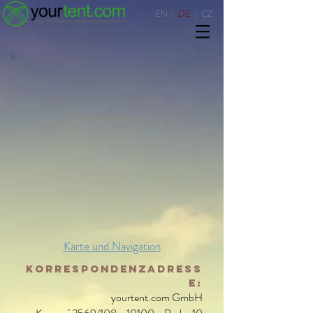
EN
|
DE
|
CZ
Karte und Navigation
Korrespondenzadress
e:
yourtent.com
GmbH