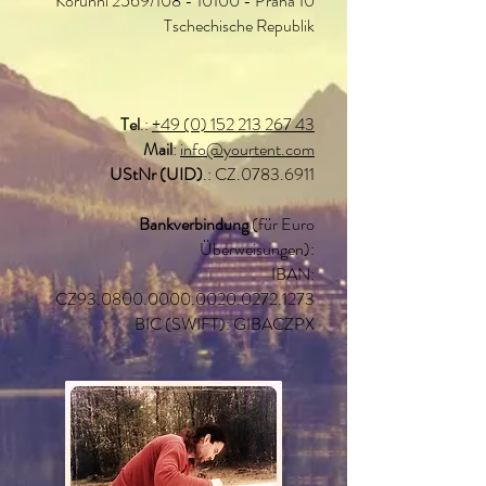
Korunní 2569/108 - 10100 - Praha 10
Tschechische Republik
Tel
.:
+49 (0) 152 213 267 43
Mail
:
info@yourtent.com
UStNr (UID)
.: CZ.0783.6911
Bankverbindung
(für Euro
Überweisungen):
IBAN:
CZ93.0800.0000.0020.0272.1273
BIC (SWIFT): GIBACZPX